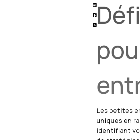
Déf
pour
ent
Les petites e
uniques en ra
identifiant vo