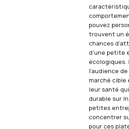
caractéristiq
comportements
pouvez person
trouvent un é
chances d'att
d'une petite 
écologiques. 
l'audience de
marché cible 
leur santé q
durable sur I
petites entre
concentrer su
pour ces pla