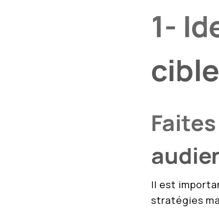
1- Id
cibl
Faites
audie
Il est import
stratégies ma
analyse conc