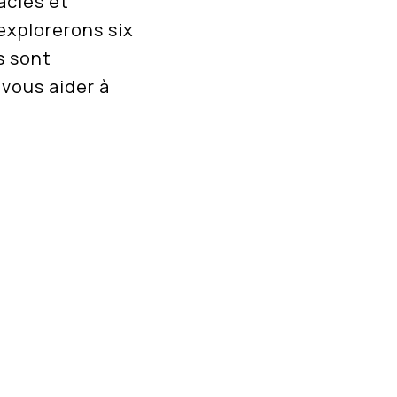
acles et
explorerons six
s sont
vous aider à