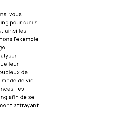
ons, vous
ng pour qu'ils
 ainsi les
enons l'exemple
ge
nalyser
que leur
soucieux de
e mode de vie
ances, les
ing afin de se
ement attrayant
s