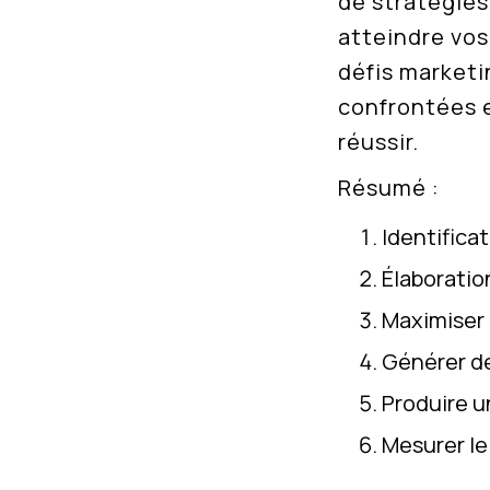
de stratégies
atteindre vos
défis marketi
confrontées e
réussir.
Résumé :
Identificat
Élaboratio
Maximiser 
Générer de
Produire u
Mesurer le