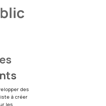
blic
les
nts
velopper des
iste à créer
ur les